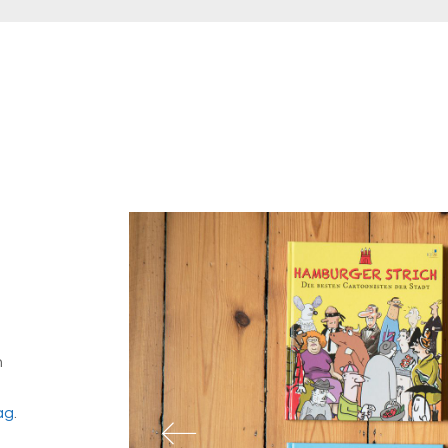
n
ag
.