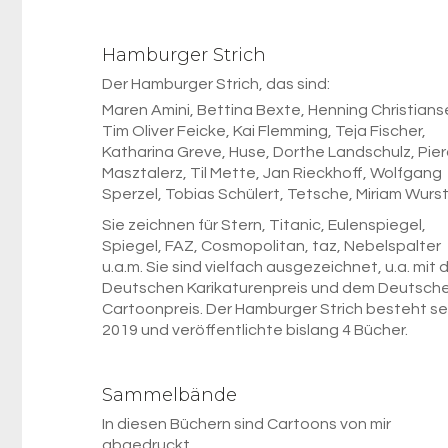
Hamburger Strich
Der Hamburger Strich, das sind:
Maren Amini, Bettina Bexte, Henning Christians
Tim Oliver Feicke, Kai Flemming, Teja Fischer,
Katharina Greve, Huse, Dorthe Landschulz, Pie
Masztalerz, Til Mette, Jan Rieckhoff, Wolfgang
Sperzel, Tobias Schülert, Tetsche, Miriam Wurst
Sie zeichnen für Stern, Titanic, Eulenspiegel,
Spiegel, FAZ, Cosmopolitan, taz, Nebelspalter
u.a.m. Sie sind vielfach ausgezeichnet, u.a. mit
Deutschen Karikaturenpreis und dem Deutsch
Cartoonpreis. Der Hamburger Strich besteht se
2019 und veröffentlichte bislang 4 Bücher.
Sammelbände
In diesen Büchern sind Cartoons von mir
abgedruckt.