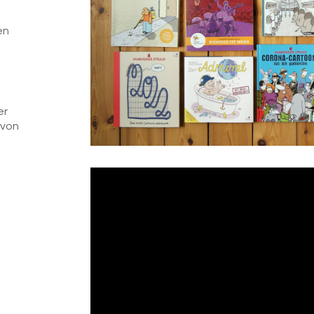
en
er
 von