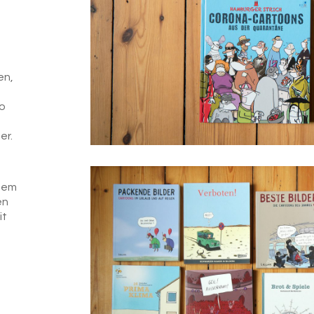
en,
ro
er.
 dem
en
it